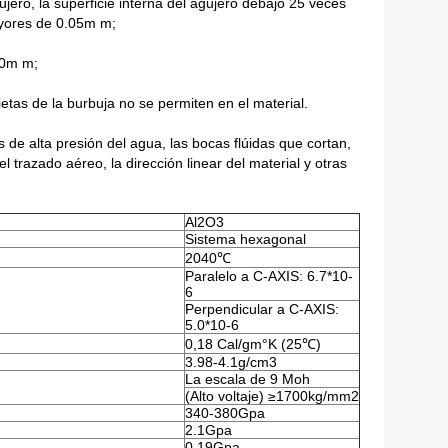
ujero, la superficie interna del agujero debajo 25 veces
ayores de 0.05m m;
10m m;
etas de la burbuja no se permiten en el material.
 de alta presión del agua, las bocas flúidas que cortan,
 el trazado aéreo, la dirección linear del material y otras
Al2O3
Sistema hexagonal
2040℃
Paralelo a C-AXIS: 6.7*10-
6
Perpendicular a C-AXIS:
5.0*10-6
0,18 Cal/gm°K (25℃)
3.98-4.1g/cm3
La escala de 9 Moh
(Alto voltaje) ≥1700kg/mm2
340-380Gpa
2.1Gpa
0.19Gpa