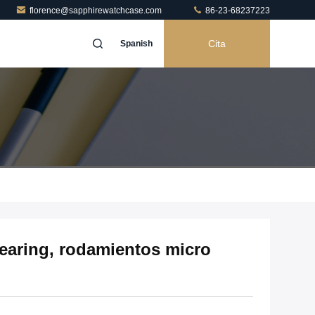
florence@sapphirewatchcase.com
86-23-68237223
Cita
Spanish
earing, rodamientos micro