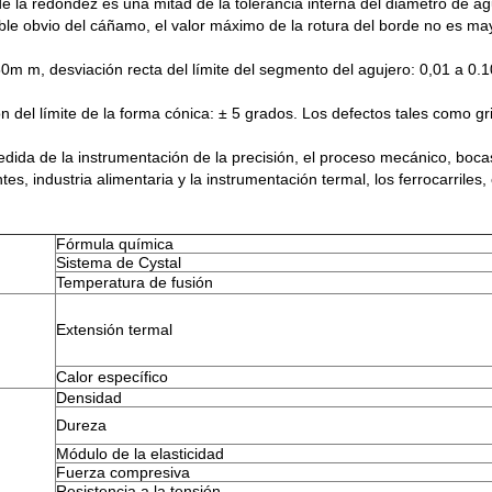
 de la redondez es una mitad de la tolerancia interna del diámetro de ag
sible obvio del cáñamo, el valor máximo de la rotura del borde no es m
50m m, desviación recta del límite del segmento del agujero: 0,01 a 0.
 del límite de la forma cónica: ± 5 grados. Los defectos tales como gri
edida de la instrumentación de la precisión, el proceso mecánico, bocas
ntes, industria alimentaria y la instrumentación termal, los ferrocarriles,
Fórmula química
Sistema de Cystal
Temperatura de fusión
Extensión termal
Calor específico
Densidad
Dureza
Módulo de la elasticidad
Fuerza compresiva
Resistencia a la tensión