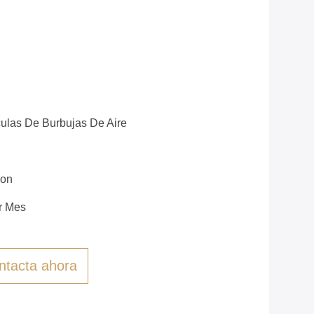
culas De Burbujas De Aire
ion
r Mes
ntacta ahora