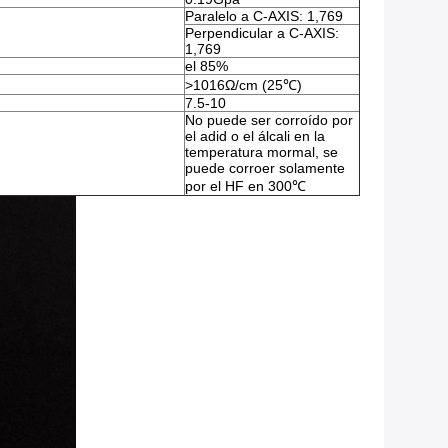
Paralelo a C-AXIS: 1,769
Perpendicular a C-AXIS:
1,769
el 85%
>1016Ω/cm (25℃)
7.5-10
No puede ser corroído por
el adid o el álcali en la
temperatura mormal, se
puede corroer solamente
por el HF en 300℃