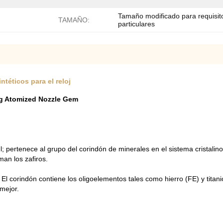
Tamaño modificado para requisit
TAMAÑO:
particulares
téticos para el reloj
ng Atomized Nozzle Gem
ul; pertenece al grupo del corindón de minerales en el sistema cristalin
an los zafiros.
El corindón contiene los oligoelementos tales como hierro (FE) y titanio
 mejor.