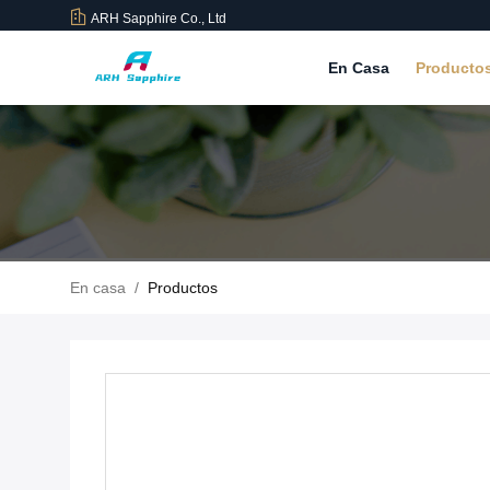
ARH Sapphire Co., Ltd
En Casa
Producto
En casa
/
Productos