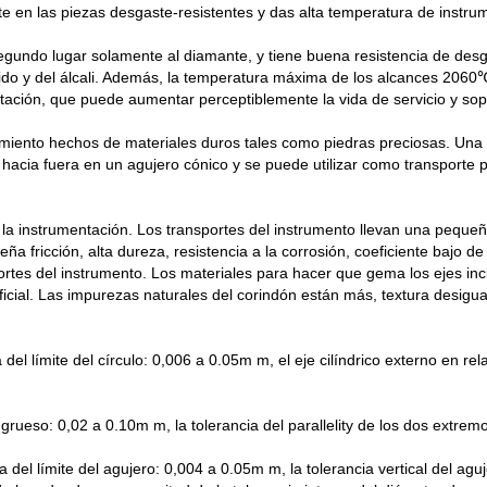
nte en las piezas desgaste-resistentes y das alta temperatura de instru
segundo lugar solamente al diamante, y tiene buena resistencia de desg
ácido y del álcali. Además, la temperatura máxima de los alcances 2060℃
mentación, que puede aumentar perceptiblemente la vida de servicio y so
miento hechos de materiales duros tales como piedras preciosas. Una g
cia fuera en un agujero cónico y se puede utilizar como transporte p
 la instrumentación. Los transportes del instrumento llevan una pequeña
ña fricción, alta dureza, resistencia a la corrosión, coeficiente bajo de
ortes del instrumento. Los materiales para hacer que gema los ejes incluy
ificial. Las impurezas naturales del corindón están más, textura desigua
el límite del círculo: 0,006 a 0.05m m, el eje cilíndrico externo en rela
 grueso: 0,02 a 0.10m m, la tolerancia del parallelity de los dos extre
 del límite del agujero: 0,004 a 0.05m m, la tolerancia vertical del agu