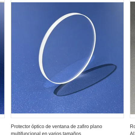
Consiga el mejor precio
Protector óptico de ventana de zafiro plano
Ro
multifuncional en varios tamaños
Al