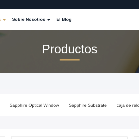
s
Sobre Nosotros
El Blog
Productos
cal Window
Sapphire Substrate
caja de reloj de zafiro
Piez