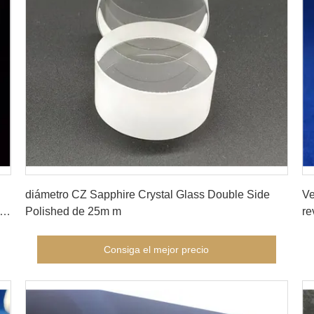
Consiga el mejor precio
diámetro CZ Sapphire Crystal Glass Double Side
Ve
l
Polished de 25m m
re
Consiga el mejor precio