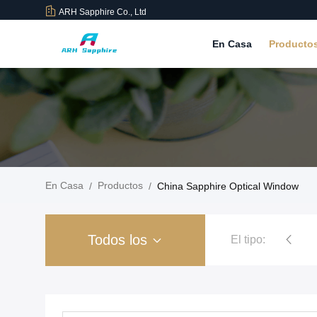
ARH Sapphire Co., Ltd
En Casa
Producto
En Casa
Productos
/
/
China Sapphire Optical Window
Todos los
El tipo:
Sapphire Crystal Watch Case
Sapphire Opti