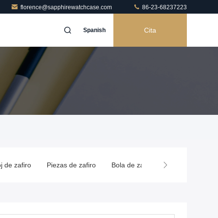
florence@sapphirewatchcase.com
86-23-68237223
Cita
Spanish
as de zafiro
Bola de zafiro sintético
Vidrio de reloj de Sapphire