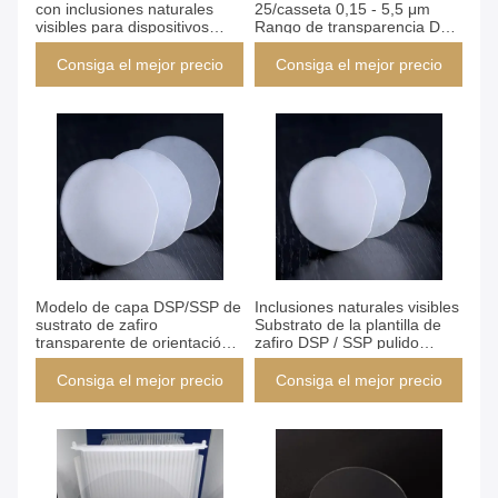
con inclusiones naturales
25/casseta 0,15 - 5,5 μm
visibles para dispositivos
Rango de transparencia DSP
optoelectrónicos
pulido
Consiga el mejor precio
Consiga el mejor precio
Modelo de capa DSP/SSP de
Inclusiones naturales visibles
sustrato de zafiro
Substrato de la plantilla de
transparente de orientación
zafiro DSP / SSP pulido
C pulido
100um
Consiga el mejor precio
Consiga el mejor precio