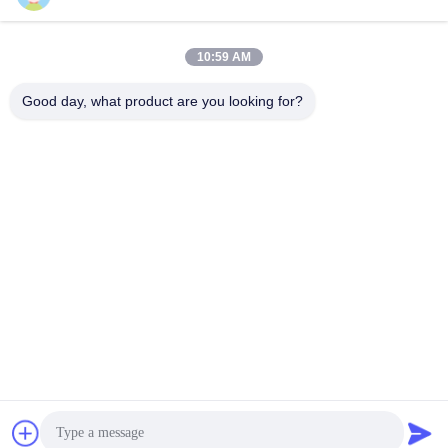
Envíe
10:59 AM
Good day, what product are you looking for?
ARH Sapphire Co., Ltd
florence@sapphirewatchcas
e.com
86-23-68237223
Sitio 2-11, camino de No.50
Yunhan, Chongqing China
Buena calidad de China Sapphire Crystal Watch Case Proveedor. © de
Copyright 2026 ARH Sapphire Co., Ltd . Todos los derechos reservados.