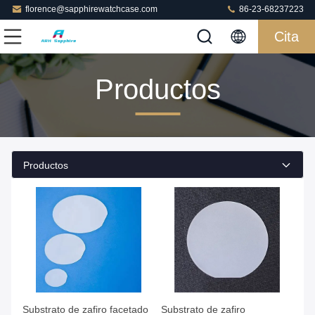
florence@sapphirewatchcase.com
86-23-68237223
Cita
Productos
Productos
Substrato de zafiro facetado
Substrato de zafiro