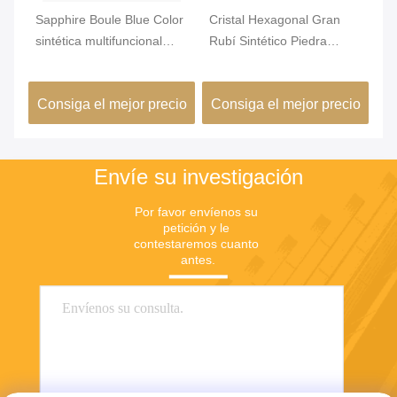
Sapphire Boule Blue Color
Cristal Hexagonal Gran
Co
a
sintética multifuncional
Rubí Sintético Piedra
Bo
modificada para requisitos
Al2O3 Uso Industrial
cu
particulares
io
Consiga el mejor precio
Consiga el mejor precio
C
Envíe su investigación
Por favor envíenos su 
petición y le 
contestaremos cuanto 
antes.