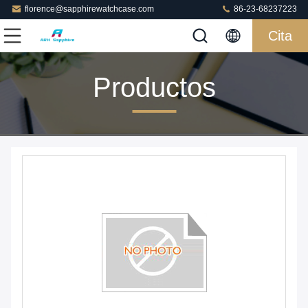
florence@sapphirewatchcase.com
86-23-68237223
Cita
Productos