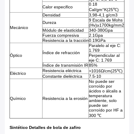
0.18
Calor especifico
Cal/gm°K(25℃)
Densidad
3,98-4,1 g/cm3
9 Escala de Mohs
Dureza
(Hv)≥1700kg/mm2
Mecánico
Módulo de elasticidad
340-380Gpa
Fuerza compresiva
2.1Gpa
Resistencia a la tracción
0.19GPa
Paralelo al eje C:
1.769
Índice de refracción
Óptico
Perpendicular al
eje C: 1.769
Índice de transmisión IR
85%
Resistencia eléctrica
>1016Ω/cm(25℃)
Eléctrico
Constante dieléctrica
7.5-10
No puede ser
corroído por
ácidos o álcalis a
temperatura
Químico
Resistencia a la erosión
ambiente, solo
puede ser
corroído por HF a
300 ℃
Sintético
Detalles de bola de zafiro