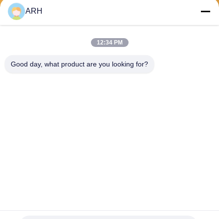
ARH
Envíe
12:34 PM
Good day, what product are you looking for?
ARH Sapphire Co., Ltd
florence@sapphirewatchcas
e.com
86-23-68237223
Sitio 2-11, camino de No.50
Yunhan, Chongqing China
Buena calidad de China Sapphire Crystal Watch Case Proveedor. © de