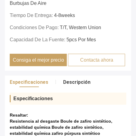
Burbujas De Aire
Tiempo De Entrega:
4-8weeks
Condiciones De Pago:
T/T, Western Union
Capacidad De La Fuente:
5pcs Por Mes
Consiga el mejor precio
Contacta ahora
Especificaciones
Descripción
Especificaciones
Resaltar:
Resistencia al desgaste Boule de zafiro sintético
,
estabilidad química Boule de zafiro sintético
,
estabilidad química zafiro púrpura sintético