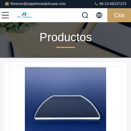
florence@sapphirewatchcase.com
86-23-68237223
Cita
Productos