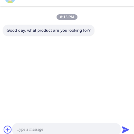
Envíe
8:13 PM
Good day, what product are you looking for?
ARH Sapphire Co., Ltd
florence@sapphirewatchcas
e.com
86-23-68237223
Sitio 2-11, camino de No.50
Yunhan, Chongqing China
Buena calidad de China Sapphire Crystal Watch Case Proveedor. © de
Copyright 2026 ARH Sapphire Co., Ltd . Todos los derechos reservados.